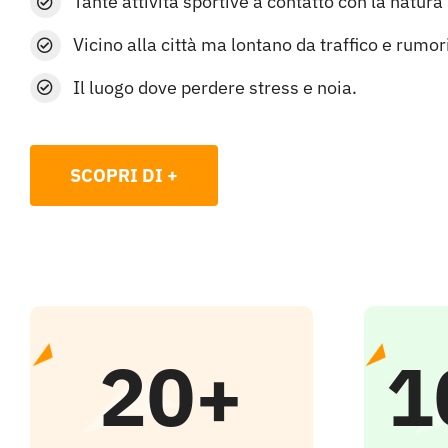
Tante attività sportive a contatto con la natura
Vicino alla città ma lontano da traffico e rumor
Il luogo dove perdere stress e noia.
SCOPRI DI +
20+
1