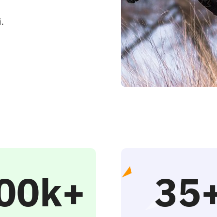
i.
00k+
35