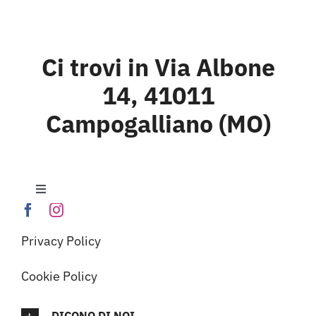
Ci trovi in Via Albone
14, 41011
Campogalliano (MO)
Toggle
Navigation
Home
Privacy Policy
Laghi E.Curiel
Cookie Policy
DICONO DI NOI