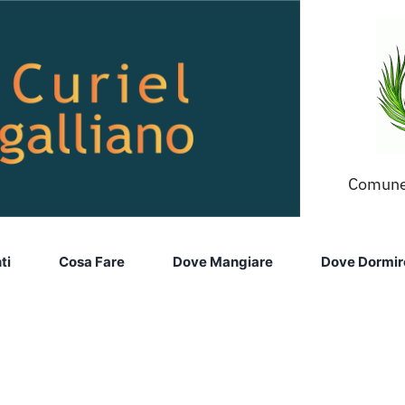
Comune
ti
Cosa Fare
Dove Mangiare
Dove Dormir