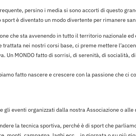
 frequente, persino i media si sono accorti di questo g
ro sport è diventato un modo divertente per rimanere sani
ne che sta avvenendo in tutto il territorio nazionale ed o
e trattata nei nostri corsi base, ci preme mettere l’acc
 Un MONDO fatto di sorrisi, di serenità, di socialità, d
bbiamo fatto nascere e crescere con la passione che ci 
à e gli eventi organizzati dalla nostra Associazione o all
ere la tecnica sportiva, perché è di sport che parliamo!
re, monti, campagna, laghi ecc….in giornata o su più gio