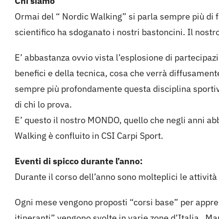
Chi siamo
Ormai del “ Nordic Walking” si parla sempre più di
scientifico ha sdoganato i nostri bastoncini. Il nost
E’ abbastanza ovvio vista l’esplosione di partecipazio
benefici e della tecnica, cosa che verrà diffusament
sempre più profondamente questa disciplina sportiva.
di chi lo prova.
E’ questo il nostro MONDO, quello che negli anni a
Walking è confluito in CSI Carpi Sport.
Eventi di spicco durante l’anno:
Durante il corso dell’anno sono molteplici le attivit
Ogni mese vengono proposti “corsi base” per apprend
itineranti” vengono svolte in varie zone d’Italia. Ma