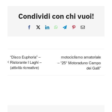
Condividi con chi vuoi!
Facebook
X
LinkedIn
WhatsApp
Telegram
Pinterest
Email
“Disco Euphoria” –
motociclismo amatoriale
Ristorante I Laghi –
– “25° Motoraduno Campo
(attività ricreative)
dei Galli”