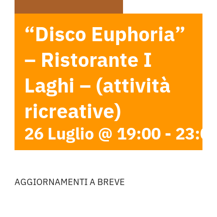
“Disco Euphoria”
– Ristorante I
Laghi – (attività
ricreative)
26 Luglio @ 19:00
-
23:0
AGGIORNAMENTI A BREVE