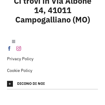
Ci trovi in Via Albone
14, 41011
Campogalliano (MO)
Toggle
Navigation
Home
Privacy Policy
Laghi E.Curiel
Cookie Policy
DICONO DI NOI
Calendario Eventi
Cosa Fare