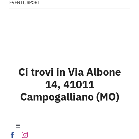
EVENTI
,
SPORT
Ci trovi in Via Albone
14, 41011
Campogalliano (MO)
Toggle
Navigation